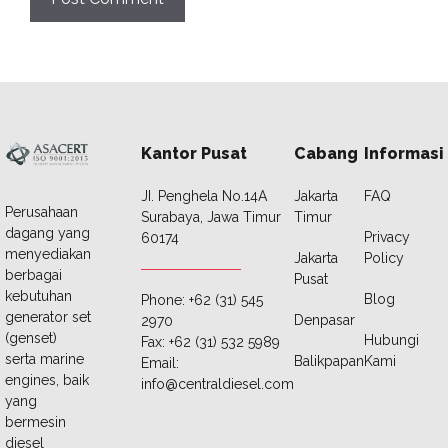
Kantor Pusat
Cabang
Informasi
JI. Penghela No.14A
Jakarta
FAQ
Perusahaan
Surabaya, Jawa Timur
Timur
dagang yang
Privacy
60174
menyediakan
Jakarta
Policy
berbagai
Pusat
kebutuhan
Blog
Phone: +62 (31) 545
generator set
Denpasar
2970
(genset)
Hubungi
Fax: +62 (31) 532 5989
serta marine
Balikpapan
Kami
Email:
engines, baik
info@centraldiesel.com
yang
bermesin
diesel