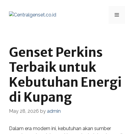
Skip
to
Menu
content
Genset Perkins
Terbaik untuk
Kebutuhan Energi
di Kupang
May 28, 2026
by
admin
Dalam era modern ini, kebutuhan akan sumber