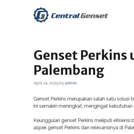
Skip
to
content
Genset Perkins u
Palembang
April 14, 2025
by
admin
Genset Perkins merupakan salah satu solusi 
ini semakin meningkat, mengingat kebutuhan a
Keunggulan genset Perkins meliputi efisiensi
aspek genset Perkins dan relevansinya di Pa