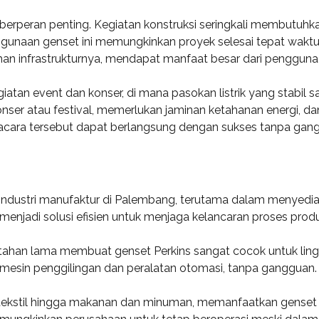
 berperan penting. Kegiatan konstruksi seringkali membutuhka
unaan genset ini memungkinkan proyek selesai tepat waktu, t
n infrastrukturnya, mendapat manfaat besar dari penggunaa
iatan event dan konser, di mana pasokan listrik yang stabil s
onser atau festival, memerlukan jaminan ketahanan energi, da
acara tersebut dapat berlangsung dengan sukses tanpa ganggu
industri manufaktur di Palembang, terutama dalam menyediak
 menjadi solusi efisien untuk menjaga kelancaran proses produ
tahan lama membuat genset Perkins sangat cocok untuk ling
 mesin penggilingan dan peralatan otomasi, tanpa gangguan.
 tekstil hingga makanan dan minuman, memanfaatkan genset 