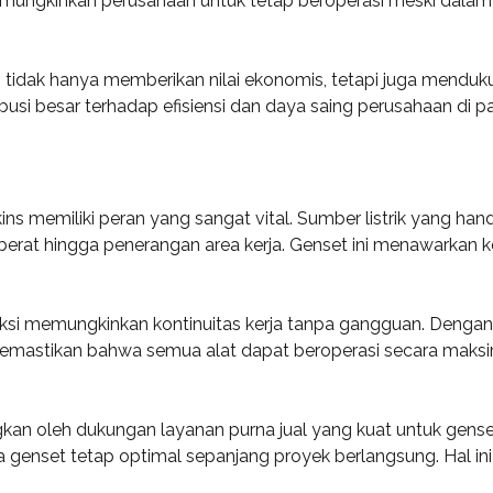
mungkinkan perusahaan untuk tetap beroperasi meski dalam k
s tidak hanya memberikan nilai ekonomis, tetapi juga menduk
usi besar terhadap efisiensi dan daya saing perusahaan di pa
ins memiliki peran yang sangat vital. Sumber listrik yang h
t berat hingga penerangan area kerja. Genset ini menawarkan
si memungkinkan kontinuitas kerja tanpa gangguan. Dengan k
mastikan bahwa semua alat dapat beroperasi secara maksimal. 
gkan oleh dukungan layanan purna jual yang kuat untuk gense
genset tetap optimal sepanjang proyek berlangsung. Hal ini 