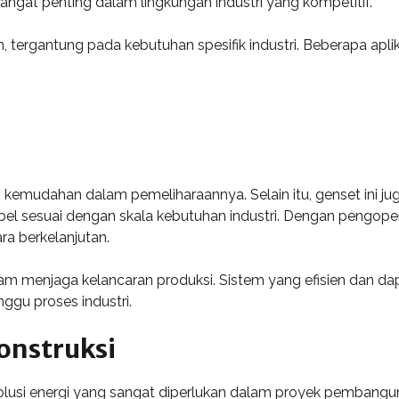
 sangat penting dalam lingkungan industri yang kompetitif.
, tergantung pada kebutuhan spesifik industri. Beberapa apli
 kemudahan dalam pemeliharaannya. Selain itu, genset ini ju
 sesuai dengan skala kebutuhan industri. Dengan pengoperas
ra berkelanjutan.
am menjaga kelancaran produksi. Sistem yang efisien dan da
ggu proses industri.
onstruksi
olusi energi yang sangat diperlukan dalam proyek pembangu