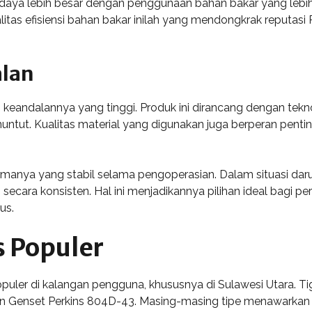
 lebih besar dengan penggunaan bahan bakar yang lebih sed
alitas efisiensi bahan bakar inilah yang mendongkrak reputas
alan
n keandalannya yang tinggi. Produk ini dirancang dengan te
untut. Kualitas material yang digunakan juga berperan pent
rmanya yang stabil selama pengoperasian. Dalam situasi daru
ecara konsisten. Hal ini menjadikannya pilihan ideal bagi pe
us.
s Populer
opuler di kalangan pengguna, khususnya di Sulawesi Utara. T
an Genset Perkins 804D-43. Masing-masing tipe menawarkan