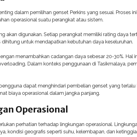
nting dalam pemilihan genset Perkins yang sesuai. Proses in
uhan operasional suatu perangkat atau sistem.
yang akan digunakan. Setiap perangkat memiliki rating daya te
s dihitung untuk mendapatkan kebutuhan daya keseluruhan.
engan menambahkan cadangan daya sebesar 20-30%. Hal ini
verloading. Dalam konteks penggunaan di Tasikmalaya, pemi
ngguna dapat menghindari pembelian genset yang terlalu be
mat biaya operasional dalam jangka panjang.
an Operasional
rlukan perhatian terhadap lingkungan operasional. Lingkun
nya, kondisi geografis seperti suhu, kelembapan, dan keting