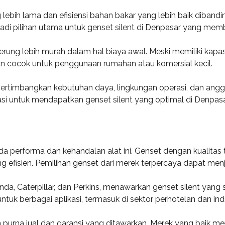
 lebih lama dan efisiensi bahan bakar yang lebih baik dibandi
jadi pilihan utama untuk genset silent di Denpasar yang mem
nderung lebih murah dalam hal biaya awal. Meski memiliki kapas
 cocok untuk penggunaan rumahan atau komersial kecil.
ertimbangkan kebutuhan daya, lingkungan operasi, dan angga
asi untuk mendapatkan genset silent yang optimal di Denpasa
da performa dan kehandalan alat ini. Genset dengan kualitas
ng efisien. Pemilihan genset dari merek terpercaya dapat me
da, Caterpillar, dan Perkins, menawarkan genset silent yang su
ntuk berbagai aplikasi, termasuk di sektor perhotelan dan indu
nan purna jual dan garansi yang ditawarkan. Merek yang baik 