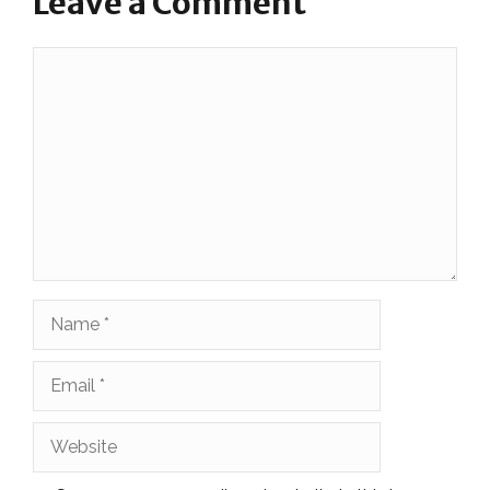
Leave a Comment
Comment
Name
Email
Website