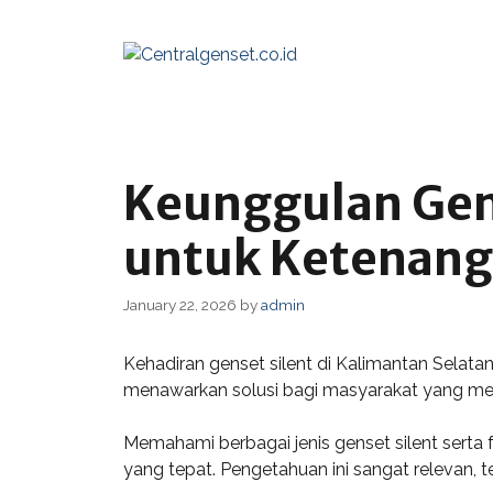
Skip
to
content
Keunggulan Gens
untuk Ketenang
January 22, 2026
by
admin
Kehadiran genset silent di Kalimantan Selatan
menawarkan solusi bagi masyarakat yang mem
Memahami berbagai jenis genset silent sert
yang tepat. Pengetahuan ini sangat relevan, 