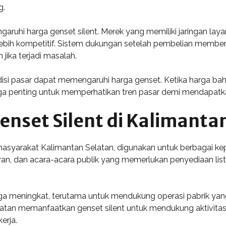
g.
aruhi harga genset silent. Merek yang memiliki jaringan laya
ebih kompetitif. Sistem dukungan setelah pembelian membe
ka terjadi masalah.
disi pasar dapat memengaruhi harga genset. Ketika harga bah
hingga penting untuk memperhatikan tren pasar demi mendapat
nset Silent di Kalimanta
syarakat Kalimantan Selatan, digunakan untuk berbagai keperl
oran, dan acara-acara publik yang memerlukan penyediaan li
uga meningkat, terutama untuk mendukung operasi pabrik yang t
atan memanfaatkan genset silent untuk mendukung aktivita
erja.