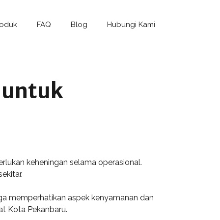
roduk
FAQ
Blog
Hubungi Kami
 untuk
rlukan keheningan selama operasional.
kitar.
 juga memperhatikan aspek kenyamanan dan
kat Kota Pekanbaru.