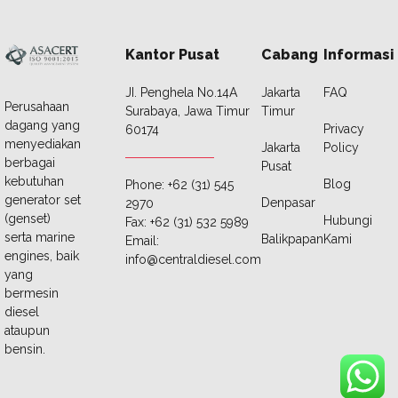
Kantor Pusat
Cabang
Informasi
JI. Penghela No.14A
Jakarta
FAQ
Perusahaan
Surabaya, Jawa Timur
Timur
dagang yang
Privacy
60174
menyediakan
Jakarta
Policy
berbagai
Pusat
kebutuhan
Blog
Phone: +62 (31) 545
generator set
Denpasar
2970
(genset)
Hubungi
Fax: +62 (31) 532 5989
serta marine
Balikpapan
Kami
Email:
engines, baik
info@centraldiesel.com
yang
bermesin
diesel
ataupun
bensin.