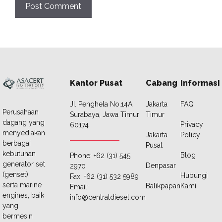
Kantor Pusat
Cabang
Informasi
JI. Penghela No.14A
Jakarta
FAQ
Perusahaan
Surabaya, Jawa Timur
Timur
dagang yang
Privacy
60174
menyediakan
Jakarta
Policy
berbagai
Pusat
kebutuhan
Blog
Phone: +62 (31) 545
generator set
Denpasar
2970
(genset)
Hubungi
Fax: +62 (31) 532 5989
serta marine
Balikpapan
Kami
Email:
engines, baik
info@centraldiesel.com
yang
bermesin