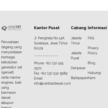
Kantor Pusat
Cabang
Informasi
JI. Penghela No.14A
Jakarta
FAQ
Perusahaan
Surabaya, Jawa Timur
Timur
dagang yang
Privacy
60174
menyediakan
Jakarta
Policy
berbagai
Pusat
kebutuhan
Blog
Phone: +62 (31) 545
generator set
Denpasar
2970
(genset)
Hubungi
Fax: +62 (31) 532 5989
serta marine
Balikpapan
Kami
Email:
engines, baik
info@centraldiesel.com
yang
bermesin
diesel
ataupun
bensin.