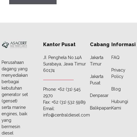
Kantor Pusat
Cabang
Informasi
JI. Penghela No.14A
Jakarta
FAQ
Perusahaan
Surabaya, Jawa Timur
Timur
dagang yang
Privacy
60174
menyediakan
Jakarta
Policy
berbagai
Pusat
kebutuhan
Blog
Phone: +62 (31) 545
generator set
Denpasar
2970
(genset)
Hubungi
Fax: +62 (31) 532 5989
serta marine
Balikpapan
Kami
Email:
engines, baik
info@centraldiesel.com
yang
bermesin
diesel