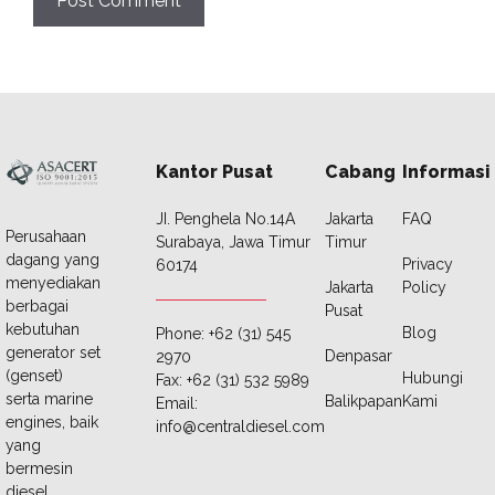
Kantor Pusat
Cabang
Informasi
JI. Penghela No.14A
Jakarta
FAQ
Perusahaan
Surabaya, Jawa Timur
Timur
dagang yang
Privacy
60174
menyediakan
Jakarta
Policy
berbagai
Pusat
kebutuhan
Blog
Phone: +62 (31) 545
generator set
Denpasar
2970
(genset)
Hubungi
Fax: +62 (31) 532 5989
serta marine
Balikpapan
Kami
Email:
engines, baik
info@centraldiesel.com
yang
bermesin
diesel