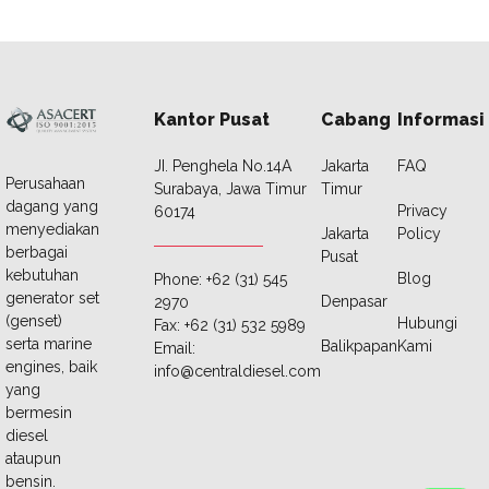
Kantor Pusat
Cabang
Informasi
JI. Penghela No.14A
Jakarta
FAQ
Perusahaan
Surabaya, Jawa Timur
Timur
dagang yang
Privacy
60174
menyediakan
Jakarta
Policy
berbagai
Pusat
kebutuhan
Blog
Phone: +62 (31) 545
generator set
Denpasar
2970
(genset)
Hubungi
Fax: +62 (31) 532 5989
serta marine
Balikpapan
Kami
Email:
engines, baik
info@centraldiesel.com
yang
bermesin
diesel
ataupun
bensin.