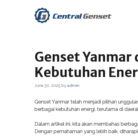
Skip
to
content
Genset Yanmar d
Kebutuhan Ener
June 30, 2025
by
admin
Genset Yanmar telah menjadi pilihan unggula
berbagai kebutuhan energi, terutama di daerah
Dalam artikel ini, kita akan membahas berbaga
Dengan pemahaman yang lebih baik, diharap