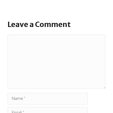
Leave a Comment
Comment
Name
Email