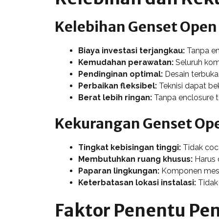
Kelebihan Genset Open
Biaya investasi terjangkau:
Tanpa enc
Kemudahan perawatan:
Seluruh kom
Pendinginan optimal:
Desain terbuka 
Perbaikan fleksibel:
Teknisi dapat be
Berat lebih ringan:
Tanpa enclosure t
Kekurangan Genset Op
Tingkat kebisingan tinggi:
Tidak coco
Membutuhkan ruang khusus:
Harus 
Paparan lingkungan:
Komponen mesin
Keterbatasan lokasi instalasi:
Tidak
Faktor Penentu Pem