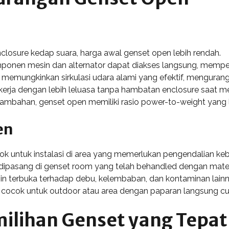
losure kedap suara, harga awal genset open lebih rendah.
ponen mesin dan alternator dapat diakses langsung, memperc
memungkinkan sirkulasi udara alami yang efektif, mengurangi 
kerja dengan lebih leluasa tanpa hambatan enclosure saat 
ambahan, genset open memiliki rasio power-to-weight yang l
en
k untuk instalasi di area yang memerlukan pengendalian kebi
dipasang di genset room yang telah behandled dengan materi
 terbuka terhadap debu, kelembaban, dan kontaminan lai
 cocok untuk outdoor atau area dengan paparan langsung c
ilihan Genset yang Tepat