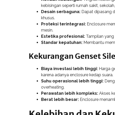
kebisingan seperti rumah sakit, sekola
Desain serbaguna:
Dapat dipasang di
khusus.
Proteksi terintegrasi:
Enclosure memb
mesin.
Estetika profesional:
Tampilan yang r
Standar kepatuhan:
Membantu memenuh
Kekurangan Genset Sil
Biaya investasi lebih tinggi:
Harga ge
karena adanya enclosure kedap suara.
Suhu operasional lebih tinggi:
Denga
overheating.
Perawatan lebih kompleks:
Akses ke
Berat lebih besar:
Enclosure menamba
Kelebihan dan Kek