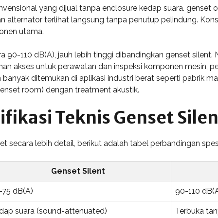
nvensional yang dijual tanpa enclosure kedap suara. genset 
n alternator terlihat langsung tanpa penutup pelindung. Kon
onen utama.
a 90-110 dB(A), jauh lebih tinggi dibandingkan genset silent.
an akses untuk perawatan dan inspeksi komponen mesin, pend
 banyak ditemukan di aplikasi industri berat seperti pabrik m
(genset room) dengan treatment akustik.
fikasi Teknis Genset Sile
ecara lebih detail, berikut adalah tabel perbandingan spesif
Genset Silent
-75 dB(A)
90-110 dB(
dap suara (sound-attenuated)
Terbuka tan