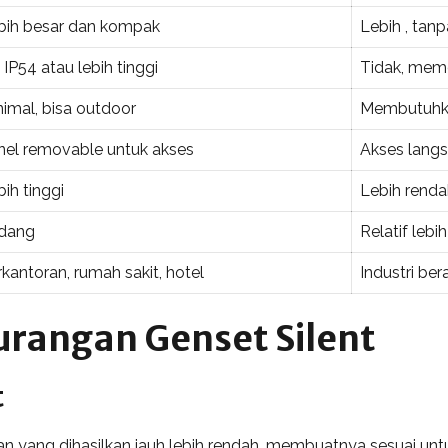
bih besar dan kompak
Lebih , tan
 IP54 atau lebih tinggi
Tidak, meme
nimal, bisa outdoor
Membutuhk
nel removable untuk akses
Akses lang
ih tinggi
Lebih renda
dang
Relatif lebi
kantoran, rumah sakit, hotel
Industri be
urangan Genset Silent
t
an yang dihasilkan jauh lebih rendah, membuatnya sesuai untu