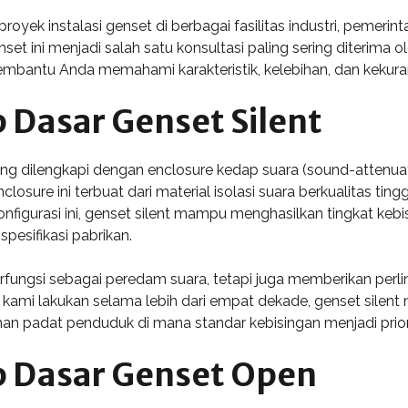
ek instalasi genset di berbagai fasilitas industri, pemerint
 ini menjadi salah satu konsultasi paling sering diterima oleh 
bantu Anda memahami karakteristik, kelebihan, dan kekura
p Dasar Genset Silent
ang dilengkapi dengan enclosure kedap suara (sound-attenu
losure ini terbuat dari material isolasi suara berkualitas tin
onfigurasi ini, genset silent mampu menghasilkan tingkat kebi
pesifikasi pabrikan.
erfungsi sebagai peredam suara, tetapi juga memberikan perl
kami lakukan selama lebih dari empat dekade, genset silent me
man padat penduduk di mana standar kebisingan menjadi prio
p Dasar Genset Open