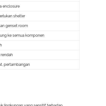
pa enclosure
rlukan shelter
an genset room
sung ke semua komponen
h
h rendah
rat, pertambangan
k lingkungan yang sensitif terhadap