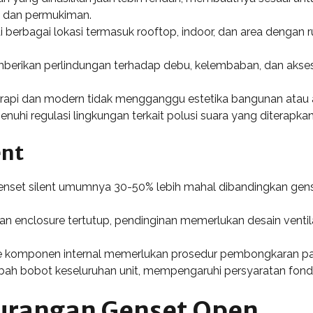
h, dan permukiman.
 berbagai lokasi termasuk rooftop, indoor, dan area dengan 
erikan perlindungan terhadap debu, kelembaban, dan akse
api dan modern tidak mengganggu estetika bangunan atau ar
i regulasi lingkungan terkait polusi suara yang diterapkan
ent
nset silent umumnya 30-50% lebih mahal dibandingkan gen
n enclosure tertutup, pendinginan memerlukan desain venti
 komponen internal memerlukan prosedur pembongkaran pa
h bobot keseluruhan unit, mempengaruhi persyaratan fondasi
urangan Genset Open