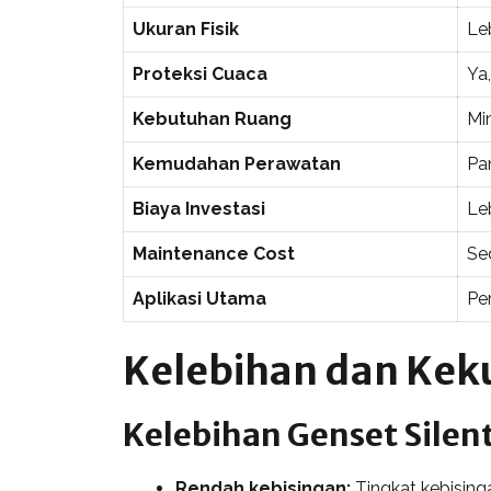
Ukuran Fisik
Le
Proteksi Cuaca
Ya,
Kebutuhan Ruang
Mi
Kemudahan Perawatan
Pa
Biaya Investasi
Leb
Maintenance Cost
Se
Aplikasi Utama
Per
Kelebihan dan Kek
Kelebihan Genset Silen
Rendah kebisingan:
Tingkat kebising