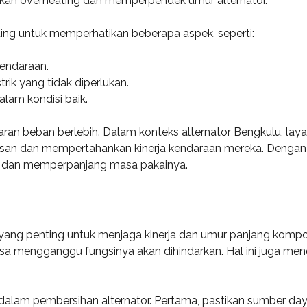
bkan overheating dan memperpendek umur alternator.
nting untuk memperhatikan beberapa aspek, seperti:
kendaraan.
ik yang tidak diperlukan.
lam kondisi baik.
daran beban berlebih. Dalam konteks alternator Bengkulu, l
 dan mempertahankan kinerja kendaraan mereka. Dengan m
ik dan memperpanjang masa pakainya.
n yang penting untuk menjaga kinerja dan umur panjang komp
isa mengganggu fungsinya akan dihindarkan. Hal ini juga men
dalam pembersihan alternator. Pertama, pastikan sumber da