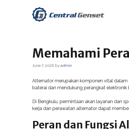
Skip
to
content
Memahami Peran
June 7, 2026
by
admin
Alternator merupakan komponen vital dalam si
baterai dan mendukung perangkat elektronik l
Di Bengkulu, permintaan akan layanan dan sp
kerja dan perawatan alternator dapat member
Peran dan Fungsi A