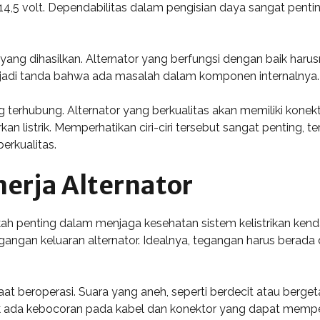
4,5 volt. Dependabilitas dalam pengisian daya sangat penting
a yang dihasilkan. Alternator yang berfungsi dengan baik haru
njadi tanda bahwa ada masalah dalam komponen internalnya.
g terhubung. Alternator yang berkualitas akan memiliki konek
 listrik. Memperhatikan ciri-ciri tersebut sangat penting, t
erkualitas.
erja Alternator
kah penting dalam menjaga kesehatan sistem kelistrikan ke
an keluaran alternator. Idealnya, tegangan harus berada di 
r saat beroperasi. Suara yang aneh, seperti berdecit atau be
k ada kebocoran pada kabel dan konektor yang dapat mempeng