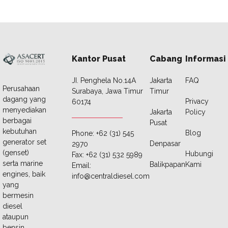
Kantor Pusat
Cabang
Informasi
JI. Penghela No.14A
Jakarta
FAQ
Perusahaan
Surabaya, Jawa Timur
Timur
dagang yang
Privacy
60174
menyediakan
Jakarta
Policy
berbagai
Pusat
kebutuhan
Blog
Phone: +62 (31) 545
generator set
Denpasar
2970
(genset)
Hubungi
Fax: +62 (31) 532 5989
serta marine
Balikpapan
Kami
Email:
engines, baik
info@centraldiesel.com
yang
bermesin
diesel
ataupun
bensin.