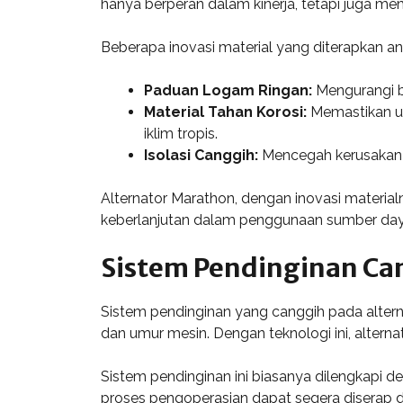
hanya berperan dalam kinerja, tetapi juga m
Beberapa inovasi material yang diterapkan ant
Paduan Logam Ringan:
Mengurangi b
Material Tahan Korosi:
Memastikan um
iklim tropis.
Isolasi Canggih:
Mencegah kerusakan a
Alternator Marathon, dengan inovasi materia
keberlanjutan dalam penggunaan sumber day
Sistem Pendinginan Ca
Sistem pendinginan yang canggih pada altern
dan umur mesin. Dengan teknologi ini, altern
Sistem pendinginan ini biasanya dilengkapi d
proses pengoperasian dapat segera diserap da