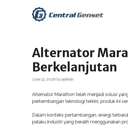
Skip
to
content
Alternator Mara
Berkelanjutan
June 13, 2026
by
admin
Alternator Marathon telah menjadi solusi ya
perkembangan teknologi terkini, produk ini se
Dalam konteks pertambangan, energi terbaru
pelaku industri yang beralih menggunakan pr