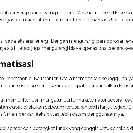
ial penyerap panas yang modern. Material ini memiliki ke
l. Dengan demikian, alternator marathon Kalimantan Utara d
si pada efisiensi energi. Dengan mengurangi pemborosan ene
rja alat, tetapi juga mengurangi biaya operasional secara kes
matisasi
nator Marathon di Kalimantan Utara memberikan keunggulan ya
rja dan efisiensi energi, sehingga dapat meminimalkan kons
t memonitor dan mengatur performa alternator secara real-t
tan dapat dilakukan sebelum kerusakan lebih lanjut terjadi.
f, memberikan fleksibilitas lebih dalam penggunaannya.
gai sensor dan perangkat lunak yang canggih untuk analisis 