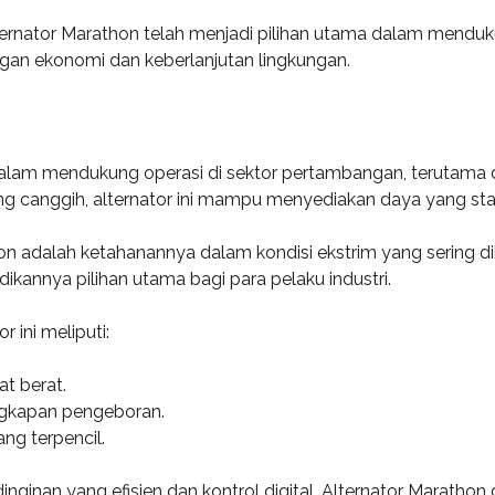
lternator Marathon telah menjadi pilihan utama dalam menduk
an ekonomi dan keberlanjutan lingkungan.
 dalam mendukung operasi di sektor pertambangan, terutama 
ng canggih, alternator ini mampu menyediakan daya yang stab
hon adalah ketahanannya dalam kondisi ekstrim yang sering
dikannya pilihan utama bagi para pelaku industri.
 ini meliputi:
t berat.
ngkapan pengeboran.
ng terpencil.
inginan yang efisien dan kontrol digital, Alternator Maratho