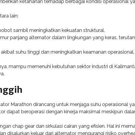
emberikan ketahanan terhadap berbagai kondisi operasional y
ara lain:
obot sambil meningkatkan kekuatan struktural.
ur panjang alternator dalam lingkungan yang keras, terutam
kibat suhu tinggi dan meningkatkan keamanan operasional.
lnya, mampu memenuhi kebutuhan sektor industri di Kalimant
a.
nggih
ator Marathon dirancang untuk menjaga suhu operasional yan
ator dapat beroperasi dengan kinerja maksimal meskipun dalam
engan chap gear dan sirkulasi cairan yang efisien. Hal ini m
n disalurkan keluar dari alternator, mengurangi risiko over