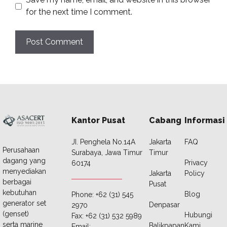
for the next time I comment.
Kantor Pusat
Cabang
Informasi
JI. Penghela No.14A
Jakarta
FAQ
Perusahaan
Surabaya, Jawa Timur
Timur
dagang yang
Privacy
60174
menyediakan
Jakarta
Policy
berbagai
Pusat
kebutuhan
Blog
Phone: +62 (31) 545
generator set
Denpasar
2970
(genset)
Hubungi
Fax: +62 (31) 532 5989
serta marine
Balikpapan
Kami
Email: