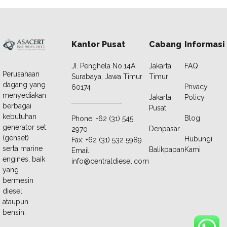
Kantor Pusat
Cabang
Informasi
JI. Penghela No.14A
Jakarta
FAQ
Perusahaan
Surabaya, Jawa Timur
Timur
dagang yang
Privacy
60174
menyediakan
Jakarta
Policy
berbagai
Pusat
kebutuhan
Blog
Phone: +62 (31) 545
generator set
Denpasar
2970
(genset)
Hubungi
Fax: +62 (31) 532 5989
serta marine
Balikpapan
Kami
Email:
engines, baik
info@centraldiesel.com
yang
bermesin
diesel
ataupun
bensin.