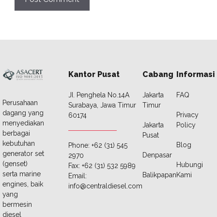
Kantor Pusat
Cabang
Informasi
JI. Penghela No.14A
Jakarta
FAQ
Perusahaan
Surabaya, Jawa Timur
Timur
dagang yang
Privacy
60174
menyediakan
Jakarta
Policy
berbagai
Pusat
kebutuhan
Blog
Phone: +62 (31) 545
generator set
Denpasar
2970
(genset)
Hubungi
Fax: +62 (31) 532 5989
serta marine
Balikpapan
Kami
Email:
engines, baik
info@centraldiesel.com
yang
bermesin
diesel