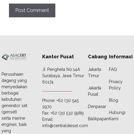
Kantor Pusat
Cabang
Informasi
JI. Penghela No.14A
Jakarta
FAQ
Perusahaan
Surabaya, Jawa Timur
Timur
dagang yang
Privacy
60174
menyediakan
Jakarta
Policy
berbagai
Pusat
kebutuhan
Blog
Phone: +62 (31) 545
generator set
Denpasar
2970
(genset)
Hubungi
Fax: +62 (31) 532 5989
serta marine
Balikpapan
Kami
Email:
engines, baik
info@centraldiesel.com
yang