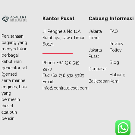
Kantor Pusat
Cabang
Informasi
JI. Penghela No.14A
Jakarta
FAQ
Perusahaan
Surabaya, Jawa Timur
Timur
dagang yang
Privacy
60174
menyediakan
Jakarta
Policy
berbagai
Pusat
kebutuhan
Blog
Phone: +62 (31) 545
generator set
Denpasar
2970
(genset)
Hubungi
Fax: +62 (31) 532 5989
serta marine
Balikpapan
Kami
Email:
engines, baik
info@centraldiesel.com
yang
bermesin
diesel
ataupun
bensin.