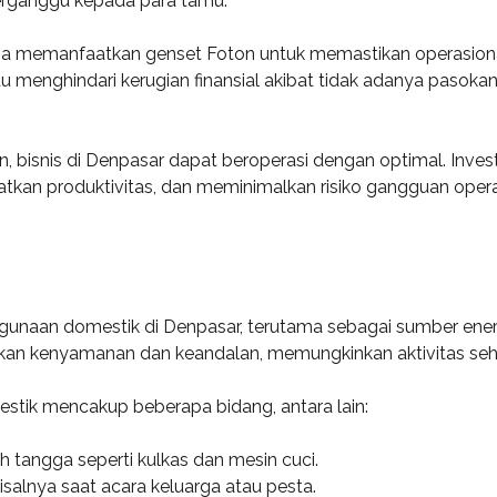
erganggu kepada para tamu.
juga memanfaatkan genset Foton untuk memastikan operasiona
menghindari kerugian finansial akibat tidak adanya pasokan 
bisnis di Denpasar dapat beroperasi dengan optimal. Investa
tkan produktivitas, dan meminimalkan risiko gangguan ope
gunaan domestik di Denpasar, terutama sebagai sumber ene
ikan kenyamanan dan keandalan, memungkinkan aktivitas sehari
stik mencakup beberapa bidang, antara lain:
h tangga seperti kulkas dan mesin cuci.
salnya saat acara keluarga atau pesta.