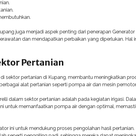
nian.
anian.
membutuhkan.
di Kupang juga menjadi aspek penting dari penerapan Generat
erawatan dan mendapatkan perbaikan yang diperlukan. Hal ini
ktor Pertanian
s di sektor pertanian di Kupang, membantu meningkatkan prod
n berbagai alat pertanian seperti pompa air dan mesin pemoto
li dalam sektor pertanian adalah pada kegiatan irigasi. Dal
ani untuk memanfaatkan pompa air dengan optimal, memasti
tor ini untuk mendukung proses pengolahan hasil pertanian
seperti penggiling padi, sehingga mereka dapat meningkatka