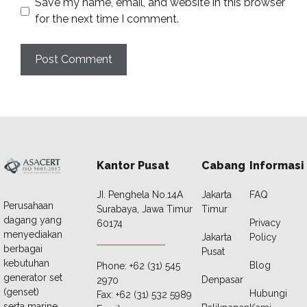
Save my name, email, and website in this browser
for the next time I comment.
Kantor Pusat
Cabang
Informasi
JI. Penghela No.14A
Jakarta
FAQ
Perusahaan
Surabaya, Jawa Timur
Timur
dagang yang
Privacy
60174
menyediakan
Jakarta
Policy
berbagai
Pusat
kebutuhan
Blog
Phone: +62 (31) 545
generator set
Denpasar
2970
(genset)
Hubungi
Fax: +62 (31) 532 5989
serta marine