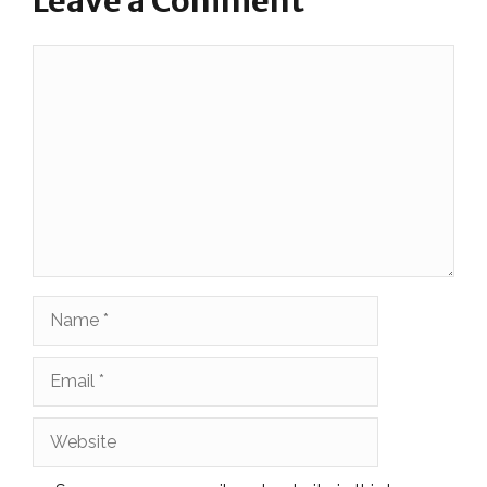
Leave a Comment
Comment
Name
Email
Website