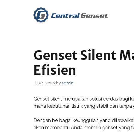
Skip
to
content
Genset Silent M
Efisien
July 1, 2026
by
admin
Genset silent merupakan solusi cerdas bagi k
mana kebutuhan listrik yang stabil dan tanpa 
Dengan berbagai keunggulan yang ditawarkann
akan membantu Anda memilih genset yang te