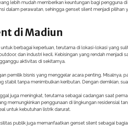
t yang lebih mudah memberikan keuntungan bagi pengguna di 
si dalam perawatan, sehingga genset silent menjadi pilihan y
ent di Madiun
tuk berbagai keperluan, terutama di lokasi-lokasi yang sulit d
a outdoor, dan industri kecil. Kebisingan yang rendah menjadi
anggu aktivitas di sekitarnya.
ngan pemilik bisnis yang menggelar acara penting. Misalnya, 
ang stabil tanpa menimbulkan keributan. Dengan demikian, su
nggal juga meningkat, terutama sebagai cadangan saat pema
a yang memungkinkan penggunaan di lingkungan residensial 
al untuk kebutuhan listrik darurat.
fasilitas publik juga memanfaatkan genset silent sebagai bag