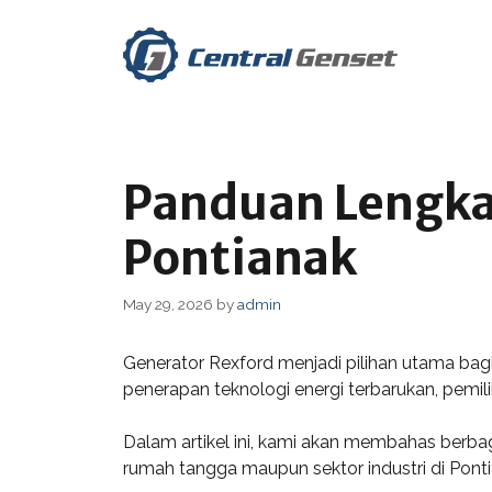
Skip
to
content
Panduan Lengka
Pontianak
May 29, 2026
by
admin
Generator Rexford menjadi pilihan utama bag
penerapan teknologi energi terbarukan, pemil
Dalam artikel ini, kami akan membahas berba
rumah tangga maupun sektor industri di Ponti