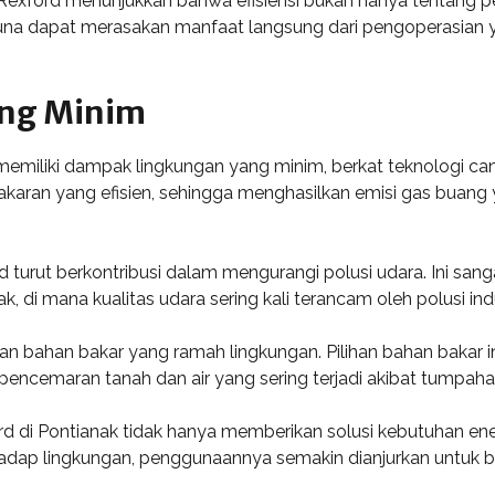
or Rexford menunjukkan bahwa efisiensi bukan hanya tentang 
na dapat merasakan manfaat langsung dari pengoperasian y
ng Minim
emiliki dampak lingkungan yang minim, berkat teknologi ca
akaran yang efisien, sehingga menghasilkan emisi gas buang
turut berkontribusi dalam mengurangi polusi udara. Ini sang
k, di mana kualitas udara sering kali terancam oleh polusi ind
kan bahan bakar yang ramah lingkungan. Pilihan bahan bakar 
pencemaran tanah dan air yang sering terjadi akibat tumpaha
rd di Pontianak tidak hanya memberikan solusi kebutuhan ene
dap lingkungan, penggunaannya semakin dianjurkan untuk b