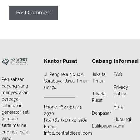
Kantor Pusat
Cabang
Informasi
JI. Penghela No.14A
Jakarta
FAQ
Perusahaan
Surabaya, Jawa Timur
Timur
dagang yang
Privacy
60174
menyediakan
Jakarta
Policy
berbagai
Pusat
kebutuhan
Blog
Phone: +62 (31) 545
generator set
Denpasar
2970
(genset)
Hubungi
Fax: +62 (31) 532 5989
serta marine
Balikpapan
Kami
Email:
engines, baik
info@centraldiesel.com
yang