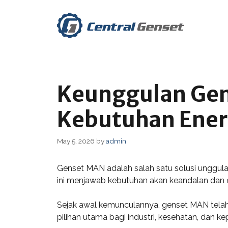
Skip
to
content
Keunggulan Gen
Kebutuhan Ener
May 5, 2026
by
admin
Genset MAN adalah salah satu solusi unggul
ini menjawab kebutuhan akan keandalan dan ef
Sejak awal kemunculannya, genset MAN telah 
pilihan utama bagi industri, kesehatan, dan ke