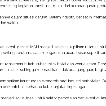
nya sangat relevant, mengingat pertumbuhan industri dan 
endukung kegiatan konstruksi, mulai dari pembangunan gedun
annya dalam situasi darurat. Dalam industri, genset ini mem
dan waktu.
an event, genset MAN menjadi salah satu pilihan utama untu
at penting, terutama saat mengadakan acara besar seperti kon
k memenuhi kebutuhan listrik hotel dan venue acara. Denga
daman listrik, sehingga memastikan tidak ada gangguan bagi
N memberikan keuntungan ekonomis bagi industri perhotelan.
 berkontribusi terhadap keberlanjutan lingkungan.
menjadi solusi ideal untuk sektor perhotelan dan event di J