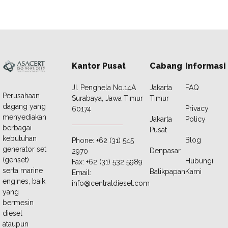
Kantor Pusat
Cabang
Informasi
JI. Penghela No.14A
Jakarta
FAQ
Perusahaan
Surabaya, Jawa Timur
Timur
dagang yang
Privacy
60174
menyediakan
Jakarta
Policy
berbagai
Pusat
kebutuhan
Blog
Phone: +62 (31) 545
generator set
Denpasar
2970
(genset)
Hubungi
Fax: +62 (31) 532 5989
serta marine
Balikpapan
Kami
Email:
engines, baik
info@centraldiesel.com
yang
bermesin
diesel
ataupun