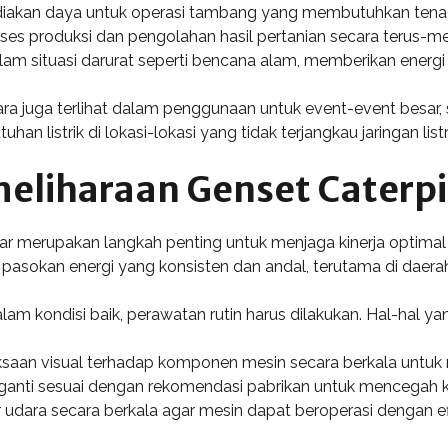
iakan daya untuk operasi tambang yang membutuhkan tenaga l
ses produksi dan pengolahan hasil pertanian secara terus-me
alam situasi darurat seperti bencana alam, memberikan energi
ara juga terlihat dalam penggunaan untuk event-event besar, 
 listrik di lokasi-lokasi yang tidak terjangkau jaringan list
eliharaan Genset Caterpi
lar merupakan langkah penting untuk menjaga kinerja optim
asokan energi yang konsisten dan andal, terutama di daerah 
m kondisi baik, perawatan rutin harus dilakukan. Hal-hal yang
ksaan visual terhadap komponen mesin secara berkala untuk
 diganti sesuai dengan rekomendasi pabrikan untuk mencega
ter udara secara berkala agar mesin dapat beroperasi dengan ef