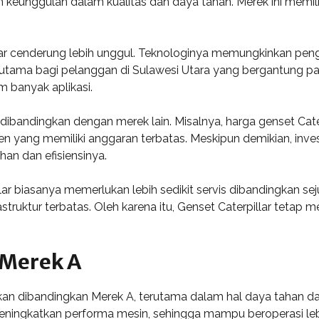
 keunggulan dalam kualitas dan daya tahan. Merek ini memil
pillar cenderung lebih unggul. Teknologinya memungkinkan pen
utama bagi pelanggan di Sulawesi Utara yang bergantung pada 
am banyak aplikasi.
andingkan dengan merek lain. Misalnya, harga genset Caterpil
 yang memiliki anggaran terbatas. Meskipun demikian, inves
han dan efisiensinya.
ar biasanya memerlukan lebih sedikit servis dibandingkan se
struktur terbatas. Oleh karena itu, Genset Caterpillar tetap 
 Merek A
ikan dibandingkan Merek A, terutama dalam hal daya tahan dan
eningkatkan performa mesin, sehingga mampu beroperasi l