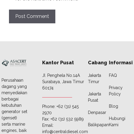
Kantor Pusat
Cabang
Informasi
JI. Penghela No.14A
Jakarta
FAQ
Perusahaan
Surabaya, Jawa Timur
Timur
dagang yang
Privacy
60174
menyediakan
Jakarta
Policy
berbagai
Pusat
kebutuhan
Blog
Phone: +62 (31) 545
generator set
Denpasar
2970
(genset)
Hubungi
Fax: +62 (31) 532 5989
serta marine
Balikpapan
Kami
Email:
engines, baik
info@centraldiesel.com