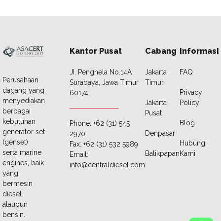
Kantor Pusat
Cabang
Informasi
JI. Penghela No.14A
Jakarta
FAQ
Perusahaan
Surabaya, Jawa Timur
Timur
dagang yang
Privacy
60174
menyediakan
Jakarta
Policy
berbagai
Pusat
kebutuhan
Blog
Phone: +62 (31) 545
generator set
Denpasar
2970
(genset)
Hubungi
Fax: +62 (31) 532 5989
serta marine
Balikpapan
Kami
Email:
engines, baik
info@centraldiesel.com
yang
bermesin
diesel
ataupun
bensin.