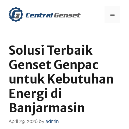
Skip
to
Menu
content
Solusi Terbaik
Genset Genpac
untuk Kebutuhan
Energi di
Banjarmasin
April 29, 2026
by
admin