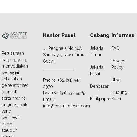
Kantor Pusat
Cabang
Informasi
JI. Penghela No.14A
Jakarta
FAQ
Perusahaan
Surabaya, Jawa Timur
Timur
dagang yang
Privacy
60174
menyediakan
Jakarta
Policy
berbagai
Pusat
kebutuhan
Blog
Phone: +62 (31) 545
generator set
Denpasar
2970
(genset)
Hubungi
Fax: +62 (31) 532 5989
serta marine
Balikpapan
Kami
Email:
engines, baik
info@centraldiesel.com
yang
bermesin
diesel
ataupun
bensin.