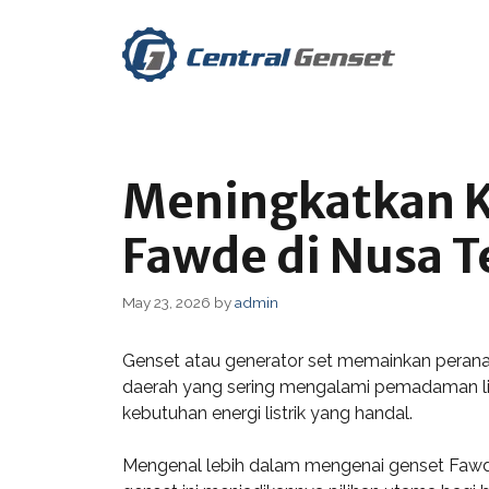
Skip
to
content
Meningkatkan K
Fawde di Nusa 
May 23, 2026
by
admin
Genset atau generator set memainkan peranan
daerah yang sering mengalami pemadaman lis
kebutuhan energi listrik yang handal.
Mengenal lebih dalam mengenai genset Fawde 