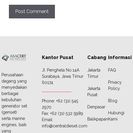
Kantor Pusat
Cabang
Informasi
JI. Penghela No.14A
Jakarta
FAQ
Perusahaan
Surabaya, Jawa Timur
Timur
dagang yang
Privacy
60174
menyediakan
Jakarta
Policy
berbagai
Pusat
kebutuhan
Blog
Phone: +62 (31) 545
generator set
Denpasar
2970
(genset)
Hubungi
Fax: +62 (31) 532 5989
serta marine
Balikpapan
Kami
Email:
engines, baik
info@centraldiesel.com
yang