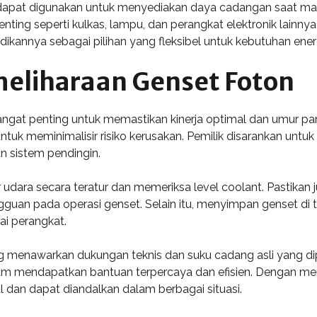
dapat digunakan untuk menyediakan daya cadangan saat ma
ting seperti kulkas, lampu, dan perangkat elektronik lainny
ikannya sebagai pilihan yang fleksibel untuk kebutuhan ener
eliharaan Genset Foton
gat penting untuk memastikan kinerja optimal dan umur panj
untuk meminimalisir risiko kerusakan. Pemilik disarankan unt
an sistem pendingin.
udara secara teratur dan memeriksa level coolant. Pastikan j
an pada operasi genset. Selain itu, menyimpan genset di t
i perangkat.
ng menawarkan dukungan teknis dan suku cadang asli yang d
 mendapatkan bantuan terpercaya dan efisien. Dengan menj
dan dapat diandalkan dalam berbagai situasi.