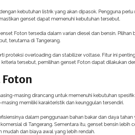
 dengan kebutuhan listrik yang akan dipasok. Pengguna perlu
 memastikan genset dapat memenuhi kebutuhan tersebut.
. Genset Foton tersedia dalam varian diesel dan bensin. Pili
but, terutama di Tangerang.
erti proteksi overloading dan stabilizer voltase. Fitur ini p
teria tersebut, pemilihan genset Foton dapat dilakukan deng
 Foton
 masing-masing dirancang untuk memenuhi kebutuhan spesifik
-masing memiliki karakteristik dan keunggulan tersendiri.
 efisiensinya dalam penggunaan bahan bakar dan daya tahan y
pun komersial di Tangerang. Sementara itu, genset bensin leb
ih mudah dan biaya awal yang lebih rendah.