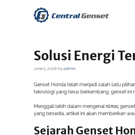
Skip
to
content
Solusi Energi T
June 5, 2026
by
admin
Genset Honda telah menjadi salah satu pili
teknologi yang terus berkembang, genset ini
Menggali lebih dalam mengenai τύπος gense
yang tersedia, artikel ini akan memberikan 
Sejarah Genset Ho