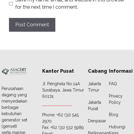
for the next time I comment.
Kantor Pusat
Cabang
Informasi
JI. Penghela No.14A
Jakarta
FAQ
Perusahaan
Surabaya, Jawa Timur
Timur
dagang yang
Privacy
60174
menyediakan
Jakarta
Policy
berbagai
Pusat
kebutuhan
Blog
Phone: +62 (31) 545
generator set
Denpasar
2970
(genset)
Hubungi
Fax: +62 (31) 532 5989
serta marine
Balikpapan
Kami
Email: