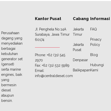
Kantor Pusat
Cabang
Informasi
JI. Penghela No.14A
Jakarta
FAQ
Perusahaan
Surabaya, Jawa Timur
Timur
dagang yang
Privacy
60174
menyediakan
Jakarta
Policy
berbagai
Pusat
kebutuhan
Blog
Phone: +62 (31) 545
generator set
Denpasar
2970
(genset)
Hubungi
Fax: +62 (31) 532 5989
serta marine
Balikpapan
Kami
Email:
engines, baik
info@centraldiesel.com
yang
bermesin
diesel
ataupun
bensin.