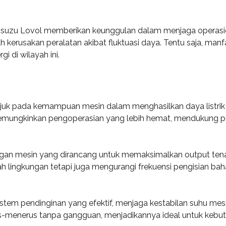
et Isuzu Lovol memberikan keunggulan dalam menjaga operasio
ah kerusakan peralatan akibat fluktuasi daya. Tentu saja, ma
i di wilayah ini.
rujuk pada kemampuan mesin dalam menghasilkan daya listri
memungkinkan pengoperasian yang lebih hemat, mendukung p
ngan mesin yang dirancang untuk memaksimalkan output tenaga 
 lingkungan tetapi juga mengurangi frekuensi pengisian bah
i sistem pendinginan yang efektif, menjaga kestabilan suhu me
s-menerus tanpa gangguan, menjadikannya ideal untuk kebutu