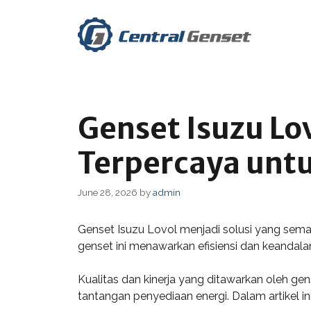
Skip
to
content
Genset Isuzu Lov
Terpercaya untu
June 28, 2026
by
admin
Genset Isuzu Lovol menjadi solusi yang sema
genset ini menawarkan efisiensi dan keandalan
Kualitas dan kinerja yang ditawarkan oleh g
tantangan penyediaan energi. Dalam artikel i