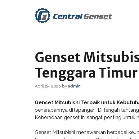
Skip
to
content
Genset Mitsubis
Tenggara Timur
April 25, 2026
by
admin
Genset Mitsubishi Terbaik untuk Kebutu
penerapannya di lapangan. Di tengah tantanga
Keberadaan genset ini sangat penting untuk me
Genset Mitsubishi menawarkan berbagai keun