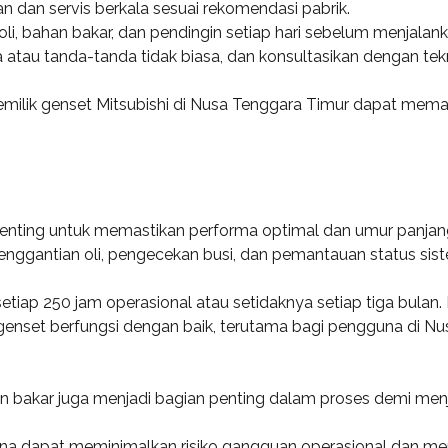
an dan servis berkala sesuai rekomendasi pabrik.
 oli, bahan bakar, dan pendingin setiap hari sebelum menjalan
 atau tanda-tanda tidak biasa, dan konsultasikan dengan teknis
emilik genset Mitsubishi di Nusa Tenggara Timur dapat mem
t penting untuk memastikan performa optimal dan umur panjan
nggantian oli, pengecekan busi, dan pemantauan status sist
 setiap 250 jam operasional atau setidaknya setiap tiga bul
 genset berfungsi dengan baik, terutama bagi pengguna di N
han bakar juga menjadi bagian penting dalam proses demi menja
una dapat meminimalkan risiko gangguan operasional dan me