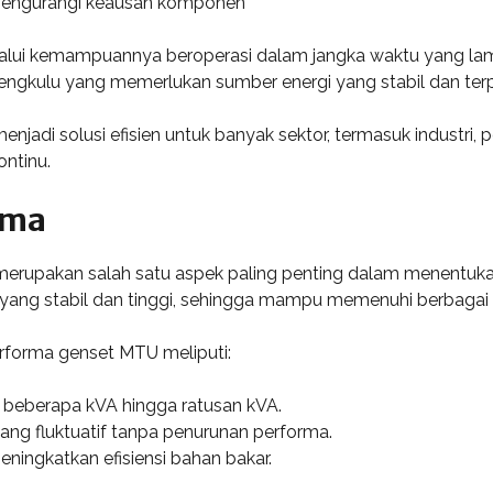
mengurangi keausan komponen
lalui kemampuannya beroperasi dalam jangka waktu yang la
engkulu yang memerlukan sumber energi yang stabil dan ter
jadi solusi efisien untuk banyak sektor, termasuk industri,
ntinu.
rma
erupakan salah satu aspek paling penting dalam menentukan 
yang stabil dan tinggi, sehingga mampu memenuhi berbagai ke
rforma genset MTU meliputi:
i beberapa kVA hingga ratusan kVA.
g fluktuatif tanpa penurunan performa.
ingkatkan efisiensi bahan bakar.