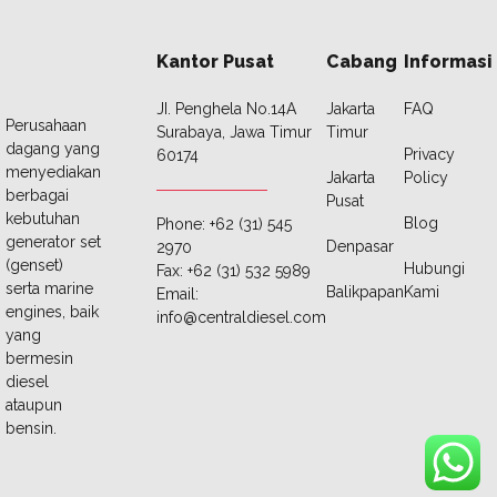
Kantor Pusat
Cabang
Informasi
JI. Penghela No.14A
Jakarta
FAQ
Perusahaan
Surabaya, Jawa Timur
Timur
dagang yang
Privacy
60174
menyediakan
Jakarta
Policy
berbagai
Pusat
kebutuhan
Blog
Phone: +62 (31) 545
generator set
Denpasar
2970
(genset)
Hubungi
Fax: +62 (31) 532 5989
serta marine
Balikpapan
Kami
Email:
engines, baik
info@centraldiesel.com
yang
bermesin
diesel
ataupun
bensin.