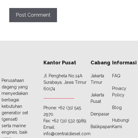
Kantor Pusat
Cabang
Informasi
JI. Penghela No.14A
Jakarta
FAQ
Perusahaan
Surabaya, Jawa Timur
Timur
dagang yang
Privacy
60174
menyediakan
Jakarta
Policy
berbagai
Pusat
kebutuhan
Blog
Phone: +62 (31) 545
generator set
Denpasar
2970
(genset)
Hubungi
Fax: +62 (31) 532 5989
serta marine
Balikpapan
Kami
Email:
engines, baik
info@centraldiesel.com